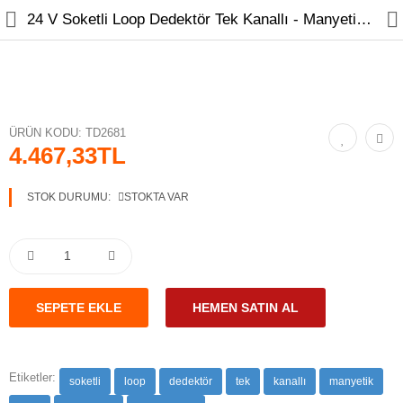
24 V Soketli Loop Dedektör Tek Kanallı - Manyetik Araç Dedektörü
Geçiş Sistemleri
ÜRÜN KODU:
TD2681
4.467,33TL
Elektronik
STOK DURUMU:
STOKTA VAR
Trafik Malzemeleri
Bahçe Kapı Motorları
Kilit Sistemleri
Buton Sistemleri
Yan Ürünler
Etiketler:
soketli
loop
dedektör
tek
kanallı
manyetik
Yedek Parça ve Aksesuar