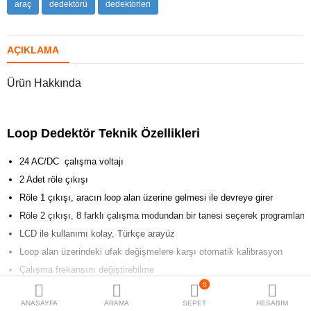
araç
dedektörü
dedektörleri
Karşılaştır
A. Listem (0)
AÇIKLAMA
TL
Ürün Hakkında
Para Birimi
Loop Dedektör Teknik Özellikleri
24 AC/DC çalışma voltajı
2 Adet röle çıkışı
Röle 1 çıkışı, aracın loop alan üzerine gelmesi ile devreye girer
Röle 2 çıkışı, 8 farklı çalışma modundan bir tanesi seçerek programlanabil
LCD ile kullanımı kolay, Türkçe arayüz
Loop alan üzerindeki ufak değişmelere karşı otomatik kalibrasyon
Çalışma frekansını değiştirebilme
0
DAHA FAZLA GÖSTER
ANASAYFA
ARAMA
SEPET
HESABIM